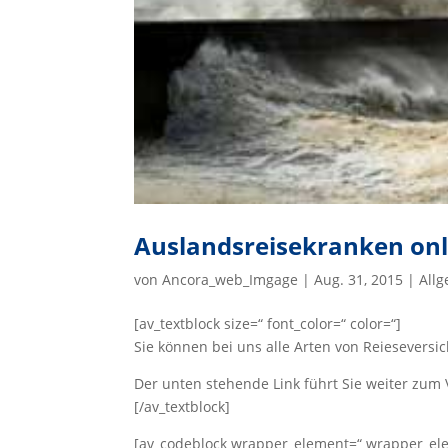
Auslandsreisekranken onl
von
Ancora_web_Imgage
|
Aug. 31, 2015
|
All
[av_textblock size=“ font_color=“ color=“]
Sie können bei uns alle Arten von Reieseversi
Der unten stehende Link führt Sie weiter zum 
[/av_textblock]
[av_codeblock wrapper_element=“ wrapper_ele