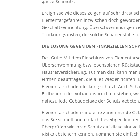
ganze Schmutz.
Ereignisse wie dieses zeigen auf sehr drastis
Elementargefahren inzwischen doch geworden 
Geschäftseinrichtung: Überschwemmungen ver
Trocknungskosten, die solche Schadensfälle fü
DIE LÖSUNG GEGEN DEN FINANZIELLEN SCH
Das Gute: Mit dem Einschluss von Elementars
Überschwemmung bzw. ebensolchen Rückstau a
Hausratversicherung. Tut man das, kann man 
Firmen beauftragen, die alles wieder richten. 
Elementarschadendeckung schützt. Auch Schäde
Erdbeben oder Vulkanausbruch entstehen, we
nahezu jede Gebäudelage der Schutz geboten, 
Elementarschäden sind eine zunehmende Gefahr
das Sie schnell und einfach beseitigen können
überprüfen wir Ihren Schutz auf diese sinnvoll
Risiko absichern können. Kommen Sie einfach 