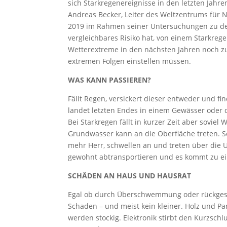
sich Starkregenereignisse in den letzten Jahr
Andreas Becker, Leiter des Weltzentrums für 
2019 im Rahmen seiner Untersuchungen zu dem
vergleichbares Risiko hat, von einem Starkrege
Wetterextreme in den nächsten Jahren noch z
extremen Folgen einstellen müssen.
WAS KANN PASSIEREN?
Fällt Regen, versickert dieser entweder und f
landet letzten Endes in einem Gewässer oder d
Bei Starkregen fällt in kurzer Zeit aber sovi
Grundwasser kann an die Oberfläche treten. 
mehr Herr, schwellen an und treten über die
gewohnt abtransportieren und es kommt zu e
SCHÄDEN AN HAUS UND HAUSRAT
Egal ob durch Überschwemmung oder rückgest
Schaden – und meist kein kleiner. Holz und P
werden stockig. Elektronik stirbt den Kurzsch