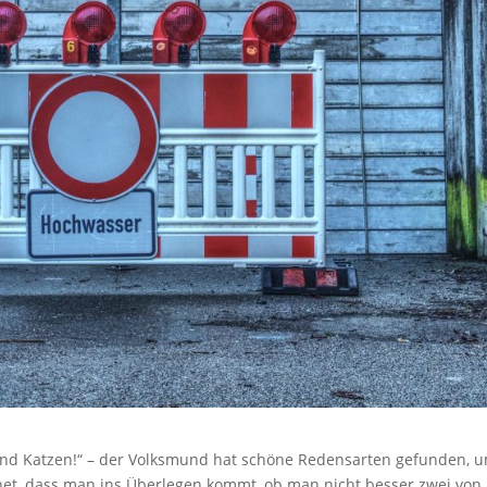
 und Katzen!“ – der Volksmund hat schöne Redensarten gefunden, 
gnet, dass man ins Überlegen kommt, ob man nicht besser zwei von