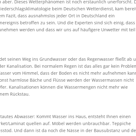
en aber. Dieses Wetterphänomen ist noch erstaunlich unerforscht. D
Niederschlagsklimatologie beim Deutschen Wetterdienst, kam berei
 Fazit, dass ausnahmslos jeder Ort in Deutschland ein
nereignis betroffen zu sein. Und die Experten sind sich einig, dass
unehmen werden und dass wir uns auf häufigere Unwetter mit teil
indet seinen Weg ins Grundwasser oder das Regenwasser fließt ab 
er Kanalisation. Bei normalem Regen ist das alles gar kein Proble
el Wasser vom Himmel, dass der Boden es nicht mehr aufnehmen kan
Sonst harmlose Bäche und Flüsse werden der Wassermassen nicht
 Ufer. Kanalisationen können die Wassermengen nicht mehr wie
inem Rückstau.
autes Abwasser: Kommt Wasser ins Haus, entsteht Ihnen einen
arket/Laminat quellen auf. Möbel werden unbrauchbar. Teppiche
lusstod. Und dann ist da noch die Nässe in der Bausubstanz und de