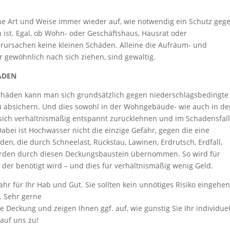
che Art und Weise immer wieder auf, wie notwendig ein Schutz geg
ist. Egal, ob Wohn- oder Geschäftshaus, Hausrat oder
ursachen keine kleinen Schäden. Alleine die Aufräum- und
r gewöhnlich nach sich ziehen, sind gewaltig.
ADEN
chäden kann man sich grundsätzlich gegen niederschlagsbedingte
bsichern. Und dies sowohl in der Wohngebäude- wie auch in de
sich verhältnismäßig entspannt zurücklehnen und im Schadensfal
Dabei ist Hochwasser nicht die einzige Gefahr, gegen die eine
n, die durch Schneelast, Rückstau, Lawinen, Erdrutsch, Erdfall,
rden durch diesen Deckungsbaustein übernommen. So wird für
der benötigt wird – und dies für verhältnismäßig wenig Geld.
 für Ihr Hab und Gut. Sie sollten kein unnötiges Risiko eingehen
. Sehr gerne
e Deckung und zeigen Ihnen ggf. auf, wie günstig Sie Ihr individue
auf uns zu!