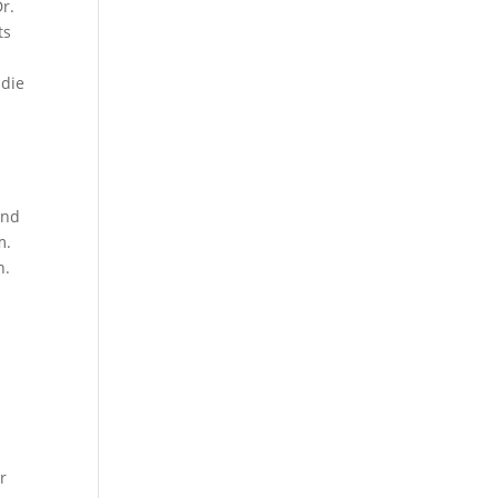
r.
ts
 die
und
m.
n.
r