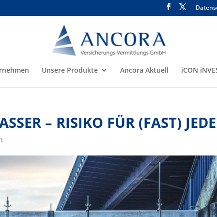
Datens
rnehmen
Unsere Produkte
Ancora Aktuell
iCON iNVE
SER – RISIKO FÜR (FAST) JED
n