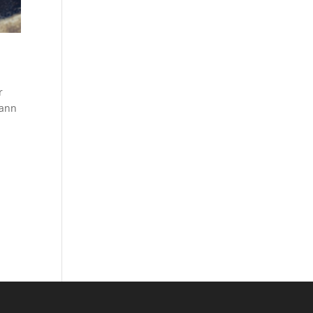
r
dann